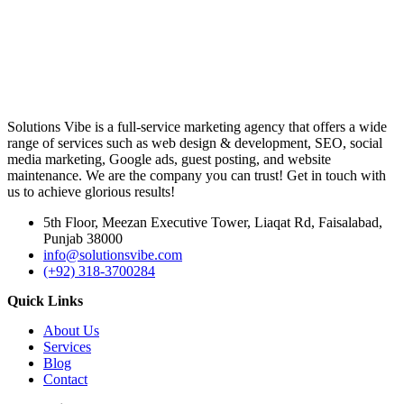
Solutions Vibe is a full-service marketing agency that offers a wide
range of services such as web design & development, SEO, social
media marketing, Google ads, guest posting, and website
maintenance. We are the company you can trust! Get in touch with
us to achieve glorious results!
5th Floor, Meezan Executive Tower, Liaqat Rd, Faisalabad,
Punjab 38000
info@solutionsvibe.com
(+92) 318-3700284
Quick Links
About Us
Services
Blog
Contact