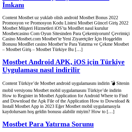
İmkanı
Content Mostbet uz yuklab olish android Mostbet Bonus 2022
Promosyon ve Promosyon Kodu Listesi Mostbet Güncel Giriş 2022
Mostbet Müşteri Hizmetleri iOS’ta MostBet nasıl kurulur
Mostbetcasino Com Oyun Sitesinden Para Çekemiyorum! Çevrimiçi
Casino Mostbet.com Mostbet’te Yeni Ziyaretçiler İçin Hoşgeldin
Bonusu MostBet casino Mostbet’te Para Yatırma ve Çekme Mostbet
– Mostbet Giriş – Mostbet Türkiye Bu […]
Mostbet Android APK, iOS için Türkiye
Uygulaması nasıl indirilir
Content Türkiye’de Mostbet android uygulamasını indirin 💣 Sitenin
mobil versiyonu Mostbet mobil uygulamasını Türkiye’de indirin
How to Register in Mostbet Application for Android Where to Find
and Download the Apk File of the Application How to Download &
Install Mostbet App in 2023 Eğer Mostbet mobil uygulamasıyla
kaydolursam hoş geldin bonusu alabilir miyim? How to […]
Mostbet Para Yatırma Sorunu