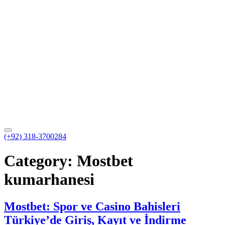
(+92) 318-3700284
Category:
Mostbet
kumarhanesi
Mostbet: Spor ve Casino Bahisleri
Türkiye’de Giriş, Kayıt ve İndirme